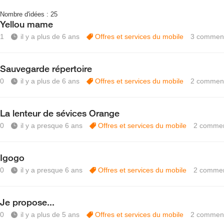
Nombre d'idées :
25
Yellou mame
1
il y a plus de 6 ans
Offres et services du mobile
3
comment
Sauvegarde répertoire
0
il y a plus de 6 ans
Offres et services du mobile
2
comment
La lenteur de sévices Orange
0
il y a presque 6 ans
Offres et services du mobile
2
commen
Igogo
0
il y a presque 6 ans
Offres et services du mobile
2
commen
Je propose...
0
il y a plus de 5 ans
Offres et services du mobile
2
comment