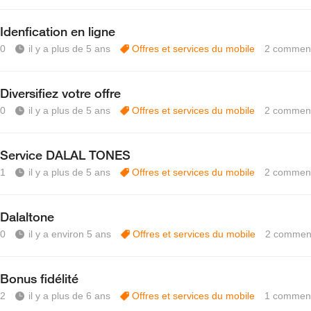
Idenfication en ligne
0
il y a plus de 5 ans
Offres et services du mobile
2
comment
Diversifiez votre offre
0
il y a plus de 5 ans
Offres et services du mobile
2
comment
Service DALAL TONES
1
il y a plus de 5 ans
Offres et services du mobile
2
comment
Dalaltone
0
il y a environ 5 ans
Offres et services du mobile
2
comment
Bonus fidélité
2
il y a plus de 6 ans
Offres et services du mobile
1
comment