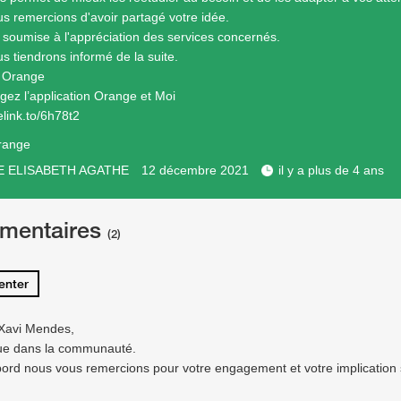
s remercions d'avoir partagé votre idée.
a soumise à l'appréciation des services concernés.
s tiendrons informé de la suite.
e Orange
gez l’application Orange et Moi
elink.to/6h78t2
range
E ELISABETH AGATHE
12 décembre 2021
il y a plus de 4 ans
mentaires
(2)
nter
Xavi Mendes,
ue dans la communauté.
bord nous vous remercions pour votre engagement et votre implication 