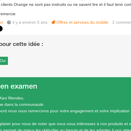
lients Orange ne sont pas instruits ou ne savent lire et il faut tenir co
remercie
vi
il y a environ 5 ans
Offres et services du mobile
2
commen
Oui
 en examen
Xavi Mendes,
ue dans la communauté.
bord nous vous remercions pour votre engagement et votre implication 
 plaisir pour nous de noter que vous vous intéressez à nos produits et s
s permet de mieux les réétudier au besoin et de les adapter à vos atte