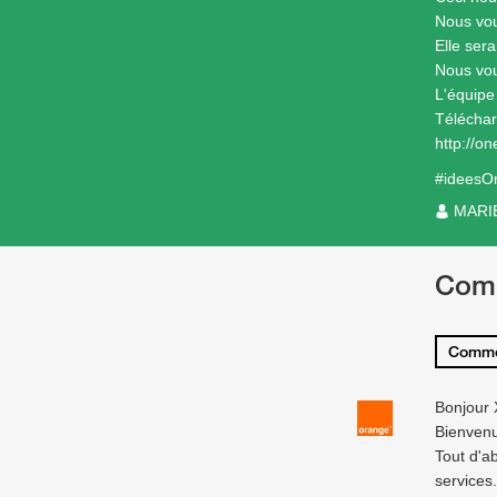
Nous vou
Elle ser
Nous vou
L'équip
Téléchar
http://on
#ideesO
MARI
Com
Comme
Bonjour 
Bienven
Tout d'a
services.