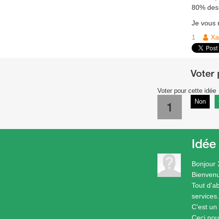
80% des c
Je vous 
1
Xa
Voter pour cette idée
Non
1
Idée
Bonjour 
Bienven
Tout d'a
services.
C'est un
Ceci nou