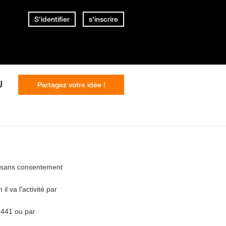
S'identifier
s'inscrire
U
Partagez votre idée !
n sans consentement
l va l'activité par
 1441 ou par