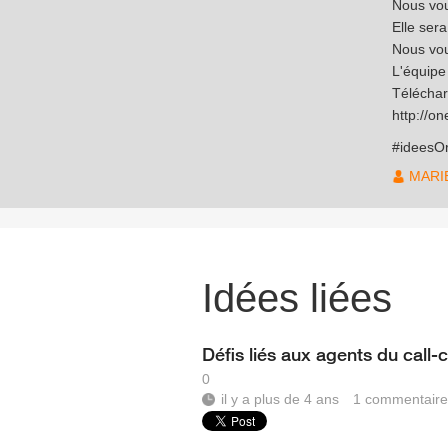
Nous vou
Elle ser
Nous vou
L'équip
Téléchar
http://on
#ideesO
MARI
Idées liées
Défis liés aux agents du call-
0
il y a plus de 4 ans
1
commentaire