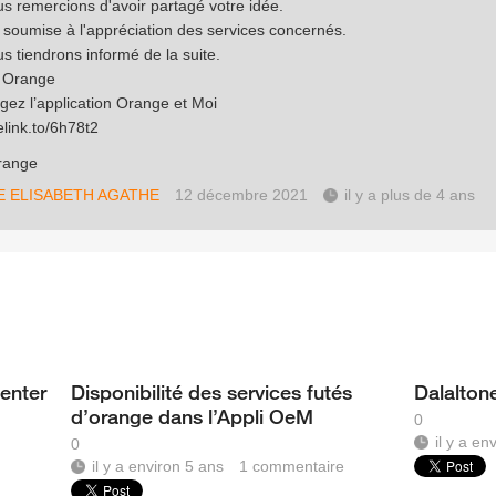
s remercions d'avoir partagé votre idée.
a soumise à l'appréciation des services concernés.
s tiendrons informé de la suite.
e Orange
gez l’application Orange et Moi
elink.to/6h78t2
range
E ELISABETH AGATHE
12 décembre 2021
il y a plus de 4 ans
center
Disponibilité des services futés
Dalalton
d’orange dans l’Appli OeM
0
il y a en
0
il y a environ 5 ans
1
commentaire