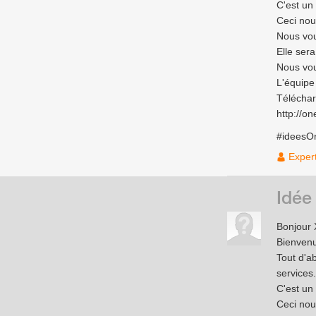
C'est un
Ceci nou
Nous vou
Elle ser
Nous vou
L'équip
Téléchar
http://on
#ideesO
Exper
Idée
Bonjour 
Bienven
Tout d'a
services.
C'est un
Ceci nou