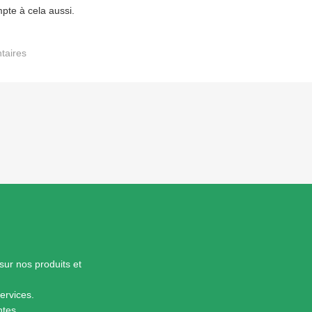
mpte à cela aussi.
taires
sur nos produits et
ervices.
ntes.