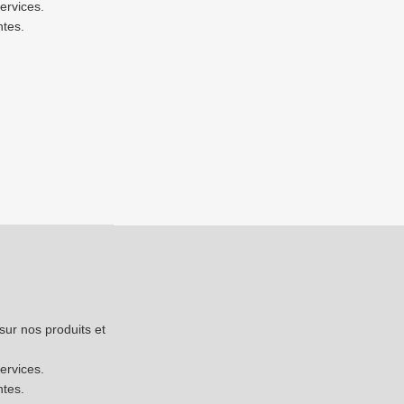
ervices.
ntes.
sur nos produits et
ervices.
ntes.