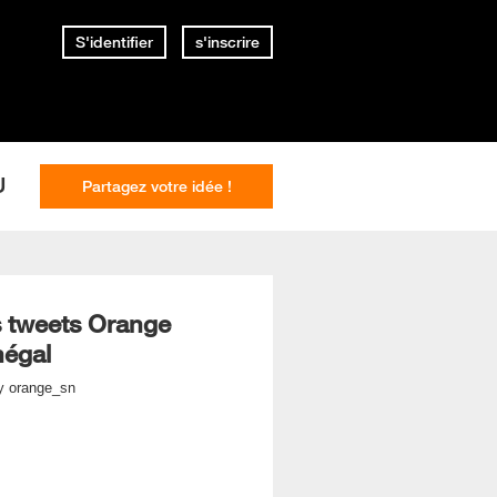
S'identifier
s'inscrire
U
Partagez votre idée !
 tweets Orange
égal
y orange_sn