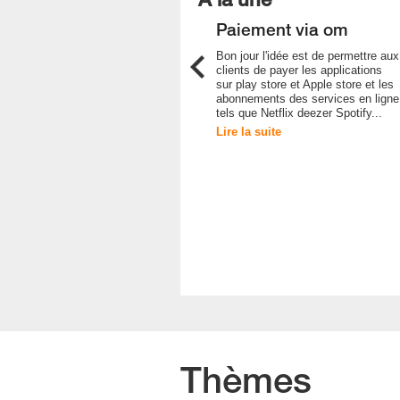
L’offre des point sargal
Paiement via om
A propos des points sargal si un
Bon jour l'idée est de permettre aux
client achète un pass via Orange
clients de payer les applications
money on doit lui attribuer le
sur play store et Apple store et les
nombre de points de la sommes qui
abonnements des services en ligne
l’a acheté
tels que Netflix deezer Spotify...
Lire la suite
Lire la suite
Thèmes