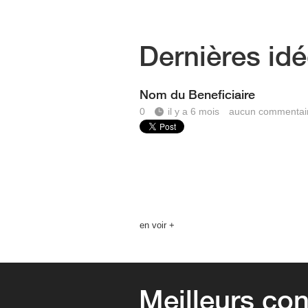
Dernières id
Nom du Beneficiaire
0
il y a 6 mois
aucun commentai
en voir +
Meilleurs con