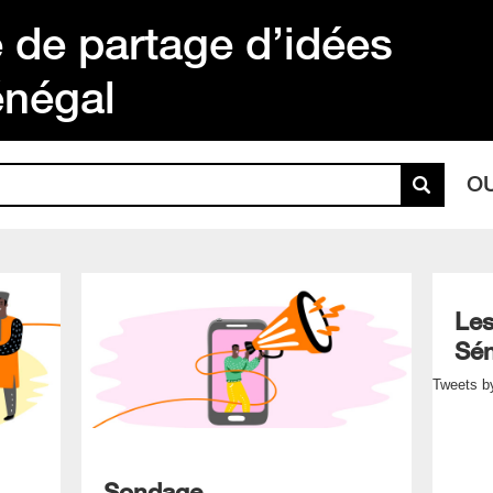
de partage d’idées
énégal
O
Les
Sén
Tweets b
Sondage