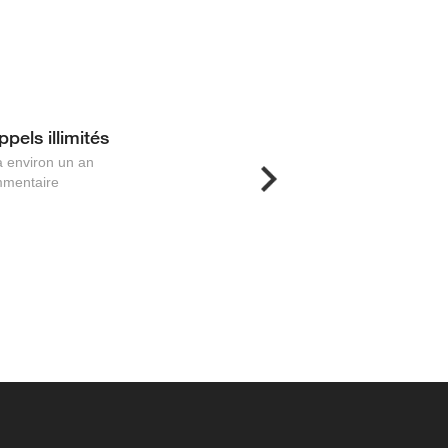
ppels illimités
Demande d’annulation
 a environ un an
0
il y a plus d'un an
mentaire
aucun commentaire