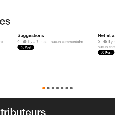
ées
Suggestions
Net et a
re
0
il y a 7 mois
aucun commentaire
0
il y
aucun com
tributeurs