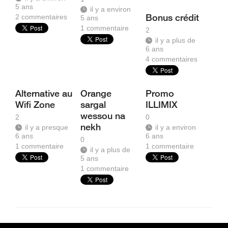
5 ans
il y a environ
Bonus crédit
2
commentaires
5 ans
1
commentaire
2
il y a plus de
6 ans
4
commentaires
Alternative au
Orange
Promo
Wifi Zone
sargal
ILLIMIX
wessou na
2
0
nekh
il y a presque
il y a environ
6 ans
6 ans
0
1
commentaire
1
commentaire
il y a plus de
5 ans
1
commentaire