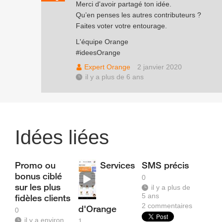
Merci d'avoir partagé ton idée.
Qu’en penses les autres contributeurs ?
Faites voter votre entourage.
L'équipe Orange
#ideesOrange
Expert Orange
2 janvier 2020
il y a plus de 6 ans
Idées liées
Promo ou
Services
SMS précis
bonus ciblé
0
sur les plus
il y a plus de
5 ans
fidèles clients
2
commentaires
d'Orange
0
il y a environ
1