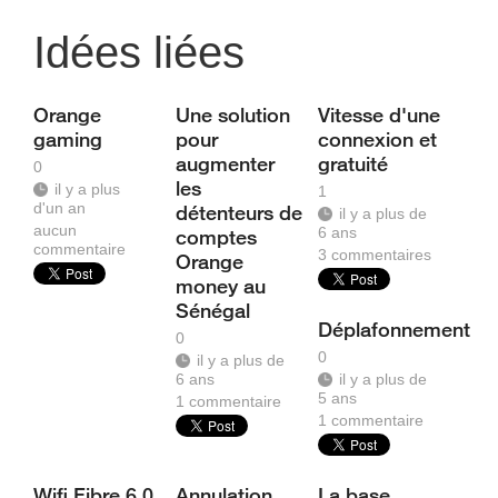
Idées liées
Orange
Une solution
Vitesse d'une
gaming
pour
connexion et
augmenter
gratuité
0
les
il y a plus
1
d'un an
détenteurs de
il y a plus de
aucun
6 ans
comptes
commentaire
3
commentaires
Orange
money au
Sénégal
Déplafonnement
0
0
il y a plus de
6 ans
il y a plus de
5 ans
1
commentaire
1
commentaire
Wifi Fibre 6.0
Annulation
La base