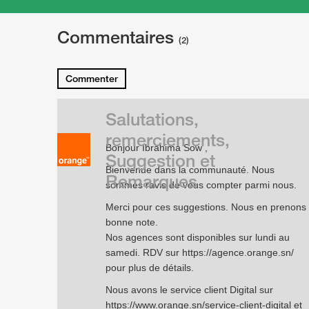
Commentaires
(2)
Commenter
Salutations,
remerciements,
Bonjour Ibrahima Sow ,
Suggestion et
Bienvenue dans la communauté. Nous
Remarques
sommes ravis de vous compter parmi nous.
Merci pour ces suggestions. Nous en prenons
bonne note.
Nos agences sont disponibles sur lundi au
samedi. RDV sur
https://agence.orange.sn/
pour plus de détails.
Nous avons le service client Digital sur
https://www.orange.sn/service-client-digital
et