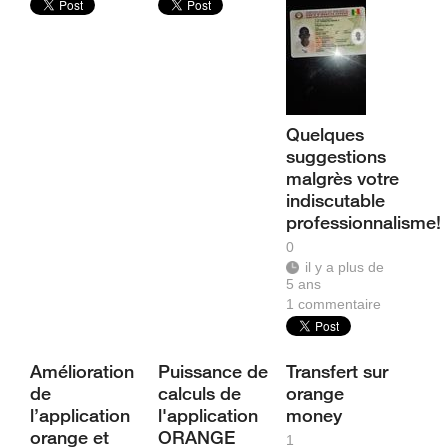
Quelques
suggestions
malgrès votre
indiscutable
professionnalisme!
0
il y a plus de
5 ans
1
commentaire
Amélioration
Puissance de
Transfert sur
de
calculs de
orange
l’application
l'application
money
orange et
ORANGE
1