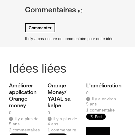
Commentaires
(0)
Commenter
Il n'y a pas encore de commentaire pour cette idée.
Idées liées
Améliorer
Orange
L'amélioration
application
Money/
0
Orange
YATAL sa
il y a environ
5 ans
money
kalpe
1
commentaire
0
0
il y a plus de
il y a plus de
5 ans
4 ans
2
commentaires
1
commentaire