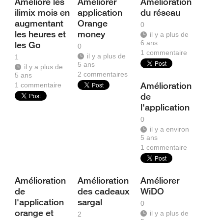
Amélioré les
Améliorer
Amélioration
ilimix mois en
application
du réseau
augmentant
Orange
0
les heures et
money
il y a plus de
6 ans
les Go
0
1
commentaire
il y a plus de
1
5 ans
il y a plus de
2
commentaires
5 ans
Amélioration
1
commentaire
de
l'application
0
il y a environ
5 ans
1
commentaire
Amélioration
Amélioration
Améliorer
de
des cadeaux
WiDO
l'application
sargal
0
orange et
il y a plus de
2