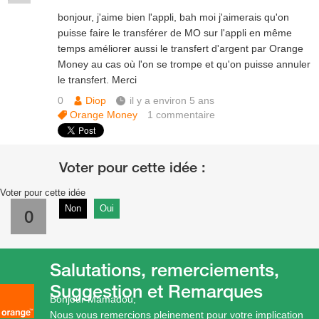
bonjour, j'aime bien l'appli, bah moi j'aimerais qu'on
puisse faire le transférer de MO sur l'appli en même
temps améliorer aussi le transfert d'argent par Orange
Money au cas où l'on se trompe et qu'on puisse annuler
le transfert. Merci
0
Diop
il y a environ 5 ans
Orange Money
1
commentaire
Voter pour cette idée
Non
Oui
0
Salutations, remerciements,
Suggestion et Remarques
Bonjour Mamadou,
Nous vous remercions pleinement pour votre implication