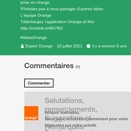
prise en charge.
N'hésitez pas à nous partager d'autres idées.
L'équipe Orange
Téléchargez l’application Orange et Moi
http://onelink.to/6h78t2
#ideesOrange
Expert Orange
10 juillet 2021
il y a environ 5 ans
Commentaires
(1)
Commenter
Salutations,
remerciements,
Bonjour Mamadou,
Suggestion et
Nous vous remercions pleinement pour votre
Remarques
implication sur notre activité.