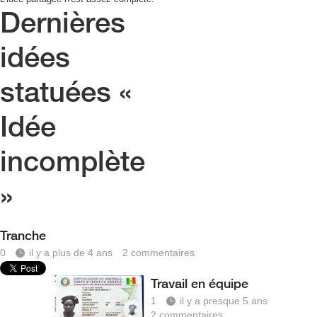
Dernières
idées
statuées «
Idée
incomplète
»
Tranche
0
il y a plus de 4 ans
2
commentaires
Travail en équipe
1
il y a presque 5 ans
2
commentaires