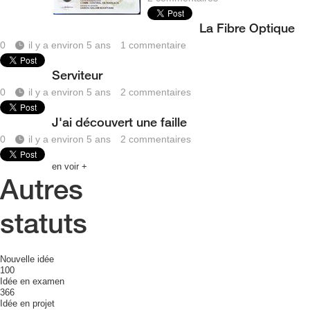
La Fibre Optique
0
il y a environ 5 ans
1
commentaire
Serviteur
0
il y a environ 5 ans
2
commentaires
J'ai découvert une faille
0
il y a environ 5 ans
2
commentaires
en voir +
Autres
statuts
Nouvelle idée
100
Idée en examen
366
Idée en projet