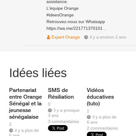
assistance.
L'équipe Orange
#ideesOrange
Retrouvez-nous sur Whatsapp
https://wa.me/221771370101
.
Expert Orange
il y a environ 2 ans
Idées liées
Partenariat
SMS de
Vidéos
entre Orange
Résiliation
éducatives
Sénégal et la
(tuto)
0
jeunesse
il y a presque
1
3 ans
sénégalaise
il y a plus de
3
commentaires
6 ans
2
2
commentaires
il y a plus de
6 ans