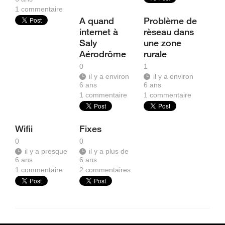
1
commentaire
A quand
Problème de
internet à
rèseau dans
Saly
une zone
Aérodrôme
rurale
0
1
il y a environ
il y a environ
6 ans
6 ans
1
commentaire
1
commentaire
Wifii
Fixes
0
0
il y a presque
il y a plus de
6 ans
6 ans
1
commentaire
2
commentaires