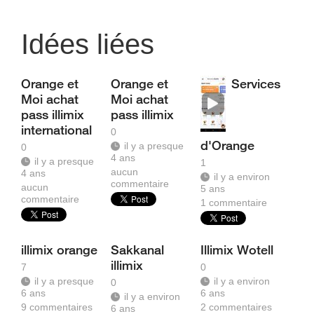
Idées liées
Orange et
Orange et
Services
Moi achat
Moi achat
pass illimix
pass illimix
international
0
d'Orange
il y a presque
0
4 ans
il y a presque
1
aucun
4 ans
il y a environ
commentaire
aucun
5 ans
commentaire
1
commentaire
illimix orange
Sakkanal
Illimix Wotell
illimix
7
0
il y a presque
il y a environ
0
6 ans
6 ans
il y a environ
9
commentaires
2
commentaires
6 ans