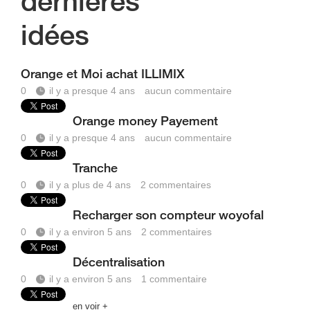
dernières
idées
Orange et Moi achat ILLIMIX
0
il y a presque 4 ans
aucun commentaire
Orange money Payement
0
il y a presque 4 ans
aucun commentaire
Tranche
0
il y a plus de 4 ans
2
commentaires
Recharger son compteur woyofal
0
il y a environ 5 ans
2
commentaires
Décentralisation
0
il y a environ 5 ans
1
commentaire
en voir +