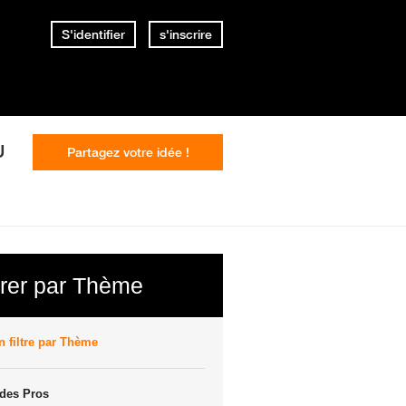
S'identifier
s'inscrire
U
Partagez votre idée !
trer par Thème
 filtre par Thème
des Pros