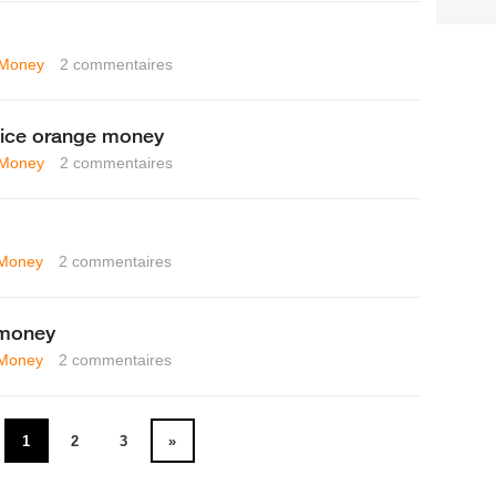
 Money
2
commentaires
vice orange money
 Money
2
commentaires
Money
2
commentaires
 money
Money
2
commentaires
1
2
3
»