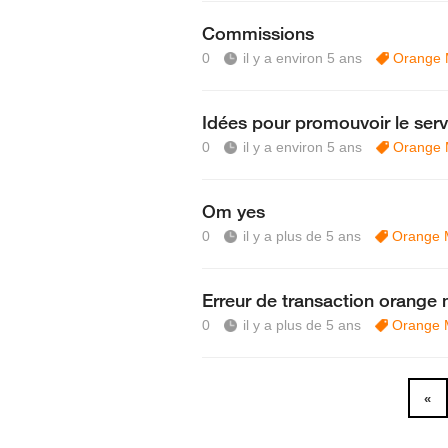
Commissions
0
il y a environ 5 ans
Orange
Idées pour promouvoir le ser
0
il y a environ 5 ans
Orange
Om yes
0
il y a plus de 5 ans
Orange 
Erreur de transaction orange
0
il y a plus de 5 ans
Orange 
«