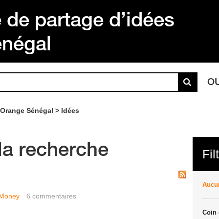
de partage d’idées
énégal
O
 Orange Sénégal
Idées
la recherche
Fil
Aucun
 Money
6
commentaires
Coin 