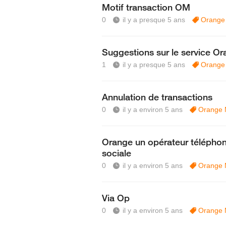
Motif transaction OM
0
il y a presque 5 ans
Orange
Suggestions sur le service O
1
il y a presque 5 ans
Orange
Annulation de transactions
0
il y a environ 5 ans
Orange
Orange un opérateur téléphon
sociale
0
il y a environ 5 ans
Orange
Via Op
0
il y a environ 5 ans
Orange