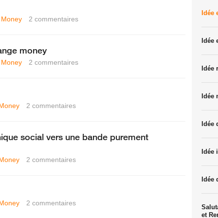
Idée
 Money
2
commentaires
Idée 
range money
 Money
2
commentaires
Idée 
Idée 
 Money
2
commentaires
Idée 
ique social vers une bande purement
Idée 
 Money
2
commentaires
Idée 
 Money
2
commentaires
Salut
et R