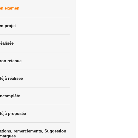
 en examen
en projet
réalisée
non retenue
déjà réalisée
incomplète
déjà proposée
ations, remerciements, Suggestion
emarques