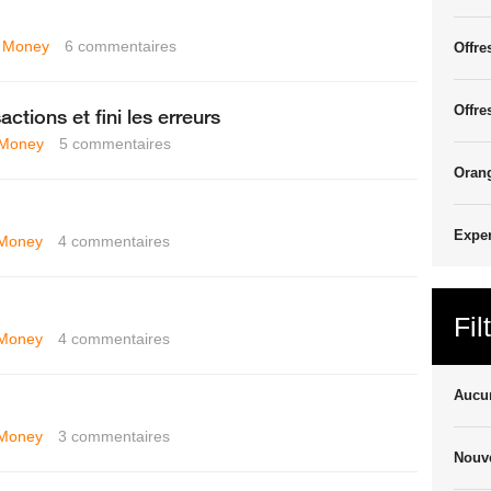
 Money
6
commentaires
Offre
Offre
actions et fini les erreurs
 Money
5
commentaires
Oran
Exper
Money
4
commentaires
Fil
Money
4
commentaires
Aucun
Money
3
commentaires
Nouve