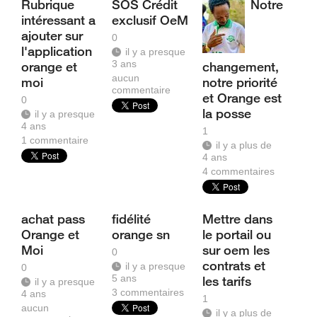
Rubrique
SOS Crédit
Notre
intéressant a
exclusif OeM
ajouter sur
0
l'application
il y a presque
3 ans
orange et
changement,
aucun
moi
notre priorité
commentaire
et Orange est
0
la posse
il y a presque
4 ans
1
1
commentaire
il y a plus de
4 ans
4
commentaires
achat pass
fidélité
Mettre dans
Orange et
orange sn
le portail ou
Moi
sur oem les
0
contrats et
il y a presque
0
5 ans
les tarifs
il y a presque
3
commentaires
4 ans
1
aucun
il y a plus de