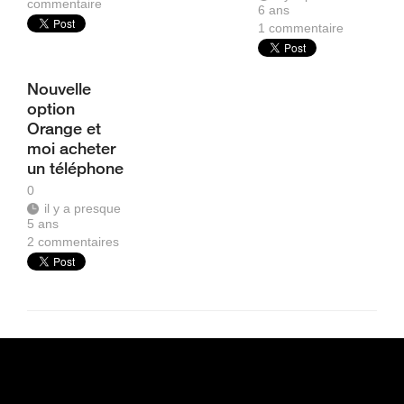
commentaire
6 ans
1
commentaire
Nouvelle
option
Orange et
moi acheter
un téléphone
0
il y a presque
5 ans
2
commentaires