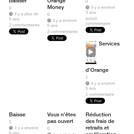
baisser
Orange
0
Money
il y a environ
0
3 ans
il y a plus de
0
aucun
5 ans
il y a environ
commentaire
2
commentaires
5 ans
3
commentaires
Services
d'Orange
1
il y a environ
5 ans
1
commentaire
Baisse
Vous n'êtes
Réduction
pas ouvert
des frais de
0
retraits et
il y a environ
0
6 ans