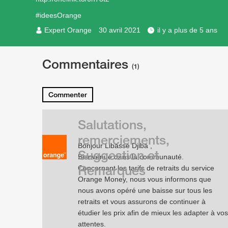
#ideesOrange
Expert Orange
30 avril 2021
il y a plus de 5 ans
Commentaires
(1)
Commenter
Salutations,
remerciements,
Bonjour Libasse Djiba ,
Suggestion et
Bienvenue dans la communauté.
Remarques
Concernant les tarifs de retraits du service
Orange Money, nous vous informons que
nous avons opéré une baisse sur tous les
retraits et vous assurons de continuer à
étudier les prix afin de mieux les adapter à vos
attentes.