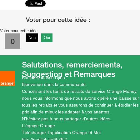
Voter pour cette idée
Non
Oui
0
Salutations, remerciements,
Suggestion et Remarques
Bonjour Libasse Djiba ,
Bienvenue dans la communauté.
Concernant les tarifs de retraits du service Orange Money,
nous vous informons que nous avons opéré une baisse sur
tous les retraits et vous assurons de continuer à étudier les
prix afin de mieux les adapter à vos attentes.
N'hésitez pas à nous partager d'autres idées.
L'équipe Orange
Téléchargez l’application Orange et Moi
http://onelink.to/6h78t2