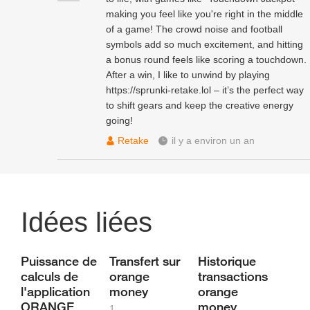
making you feel like you're right in the middle
of a game! The crowd noise and football
symbols add so much excitement, and hitting
a bonus round feels like scoring a touchdown.
After a win, I like to unwind by playing
https://sprunki-retake.lol
– it’s the perfect way
to shift gears and keep the creative energy
going!
Retake
il y a environ un an
Idées liées
Puissance de
Transfert sur
Historique
calculs de
orange
transactions
l'application
money
orange
ORANGE
money
1