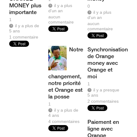
MONEY plus
il y a plus
0
d'un an
importante
il y a plus
aucun
d'un an
1
commentaire
aucun
il y a plus de
commentaire
5 ans
1
commentaire
Notre
Synchronisation
de Orange
money avec
Orange et
changement,
moi
notre priorité
1
et Orange est
il y a presque
5 ans
la posse
2
commentaires
1
il y a plus de
4 ans
Paiement en
4
commentaires
ligne avec
Orange