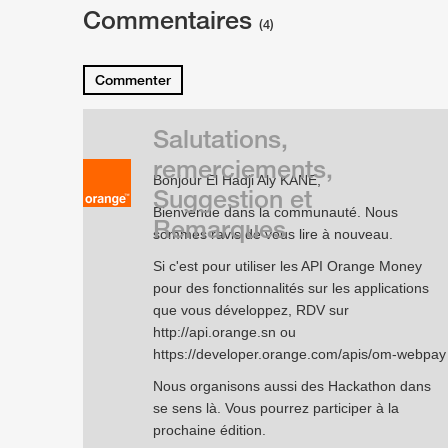
Commentaires
(4)
Commenter
Salutations,
remerciements,
Bonjour El Hadji Aly KANE,
Suggestion et
Bienvenue dans la communauté. Nous
Remarques
sommes ravis de vous lire à nouveau.
Si c'est pour utiliser les API Orange Money
pour des fonctionnalités sur les applications
que vous développez, RDV sur
http://api.orange.sn
ou
https://developer.orange.com/apis/om-webpay
Nous organisons aussi des Hackathon dans
se sens là. Vous pourrez participer à la
prochaine édition.