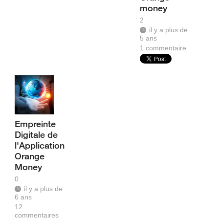
money
2
il y a plus de
5 ans
1
commentaire
Empreinte
Digitale de
l'Application
Orange
Money
0
il y a plus de
6 ans
12
commentaires