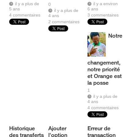
il y a plus de
il y a environ
0
5 ans
6 ans
il y a plus de
4
commentaires
3
commentaires
4 ans
2
commentaires
Notre
changement,
notre priorité
et Orange est
la posse
1
il y a plus de
4 ans
4
commentaires
Historique
Ajouter
Erreur de
des transferts
l'option
transaction