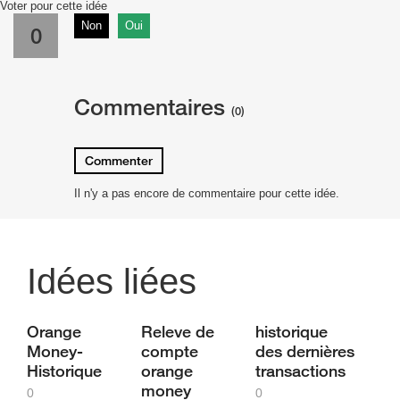
Voter pour cette idée
Non
Oui
0
Commentaires
(0)
Commenter
Il n'y a pas encore de commentaire pour cette idée.
Idées liées
Orange
Releve de
historique
Money-
compte
des dernières
Historique
orange
transactions
money
0
0