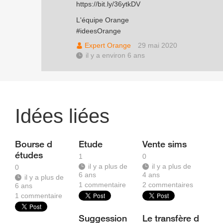
https://bit.ly/36ytkDV
L'équipe Orange
#ideesOrange
Expert Orange
29 mai 2020
il y a environ 6 ans
Idées liées
Bourse d
Etude
Vente sims
études
1
0
il y a plus de
il y a plus de
0
6 ans
4 ans
il y a plus de
1
commentaire
2
commentaires
6 ans
1
commentaire
Suggession
Le transfère d