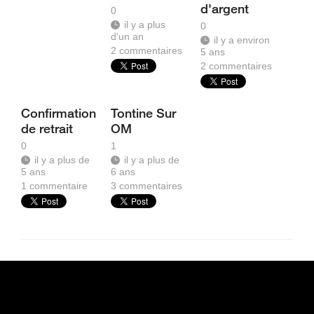
d'argent
0
il y a plus
0
d'un an
il y a environ
2
commentaires
5 ans
2
commentaires
Confirmation
Tontine Sur
de retrait
OM
0
1
il y a plus de
il y a plus de
5 ans
6 ans
1
commentaire
3
commentaires