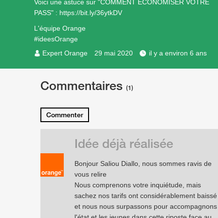
Voici une astuce sur "COMMENT ECONOMISER VOTRE
PASS" :
https://bit.ly/36ytkDV
L'équipe Orange
#ideesOrange
Expert Orange
29 mai 2020
il y a environ 6 ans
Commentaires
(1)
Commenter
Idée déjà réalisée
Bonjour Saliou Diallo, nous sommes ravis de
vous relire
Nous comprenons votre inquiétude, mais
sachez nos tarifs ont considérablement baissé
et nous nous surpassons pour accompagnons
l'état et les jeunes dans cette riposte face au