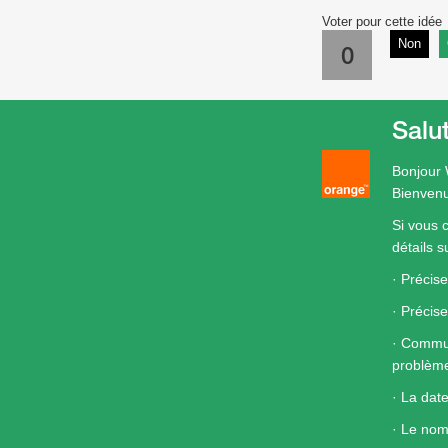
Voter pour cette idée
Non
0
Salu
Bonjour 
Bienvenu
Si vous 
détails s
· Précise
· Précis
· Commun
problèm
· La dat
· Le nom