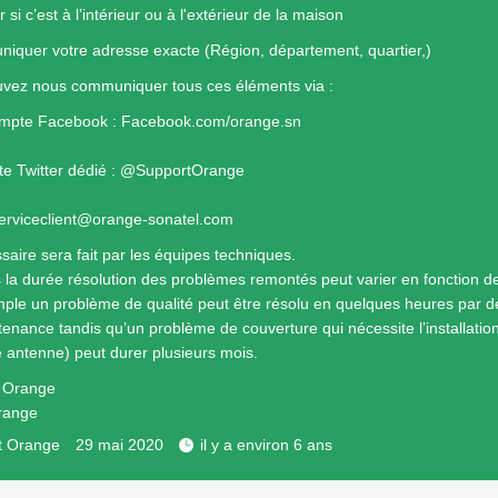
r si c’est à l’intérieur ou à l'extérieur de la maison
iquer votre adresse exacte (Région, département, quartier,)
vez nous communiquer tous ces éléments via :
ompte Facebook : Facebook.com/orange.sn
e Twitter dédié : @SupportOrange
serviceclient@orange-sonatel.com
saire sera fait par les équipes techniques.
s la durée résolution des problèmes remontés peut varier en fonction de
ple un problème de qualité peut être résolu en quelques heures par d
tenance tandis qu’un problème de couverture qui nécessite l’installatio
e antenne) peut durer plusieurs mois.
e Orange
range
t Orange
29 mai 2020
il y a environ 6 ans