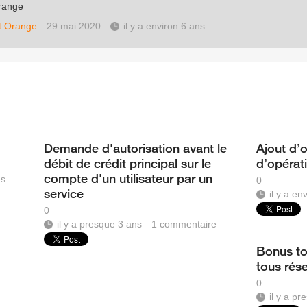
range
t Orange
29 mai 2020
il y a environ 6 ans
Demande d'autorisation avant le
Ajout d’
débit de crédit principal sur le
d’opérat
compte d'un utilisateur par un
es
0
service
il y a en
0
il y a presque 3 ans
1
commentaire
Bonus to
tous rés
0
il y a p