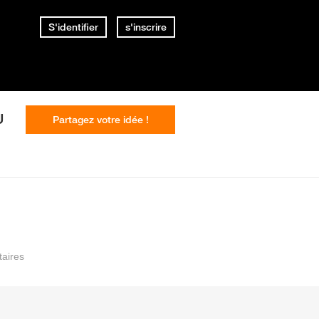
S'identifier
s'inscrire
U
Partagez votre idée !
aires