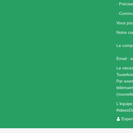
· Précise
· Commun
Vous pou
Notre c
Le compt
Email : 
Le néces
Toutefoi
Par exem
télémain
(nouvell
L'équip
#ideesO
Exper