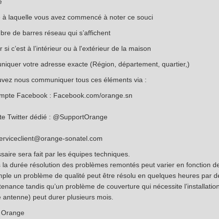
e
e à laquelle vous avez commencé à noter ce souci
bre de barres réseau qui s’affichent
r si c’est à l’intérieur ou à l'extérieur de la maison
iquer votre adresse exacte (Région, département, quartier,)
vez nous communiquer tous ces éléments via :
ompte Facebook : Facebook.com/orange.sn
e Twitter dédié : @SupportOrange
serviceclient@orange-sonatel.com
saire sera fait par les équipes techniques.
s la durée résolution des problèmes remontés peut varier en fonction de
ple un problème de qualité peut être résolu en quelques heures par d
tenance tandis qu’un problème de couverture qui nécessite l’installatio
e antenne) peut durer plusieurs mois.
e Orange