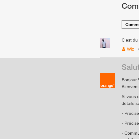
Com
Comme
C'est du
Wiz
Salu
Bonjour 
Bienvenu
Si vous 
détails s
· Précise
· Précis
· Commun