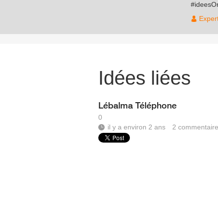
#ideesO
Exper
Idées liées
Lébalma Téléphone
0
il y a environ 2 ans
2
commentair