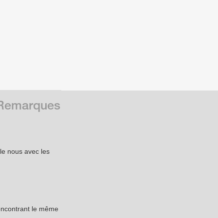
t Remarques
le nous avec les
encontrant le même