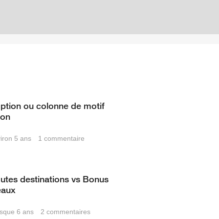
option ou colonne de motif
ion
viron 5 ans
1
commentaire
utes destinations vs Bonus
eaux
resque 6 ans
2
commentaires