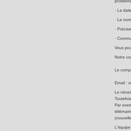
problèm
· La dat
· Le nom
· Précise
· Commun
Vous pou
Notre c
Le compt
Email : 
Le néces
Toutefoi
Par exem
télémain
(nouvell
L'équip