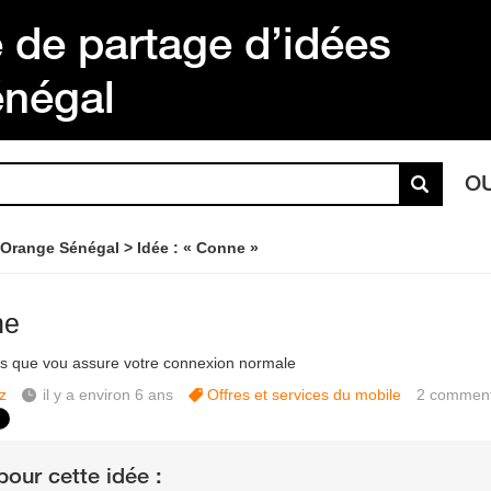
de partage d’idées
énégal
O
 Orange Sénégal
Idée : « Conne »
ne
is que vou assure votre connexion normale
z
il y a environ 6 ans
Offres et services du mobile
2
comment