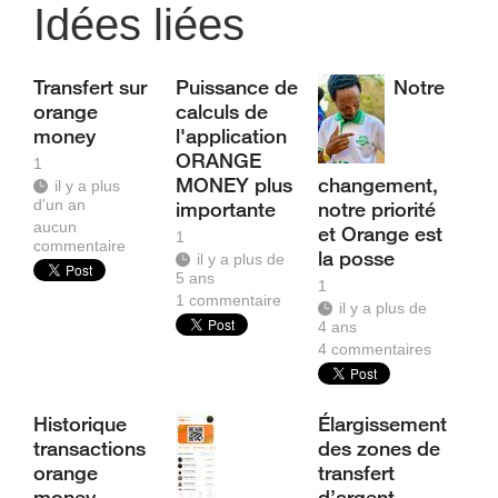
Idées liées
Transfert sur
Puissance de
Notre
orange
calculs de
money
l'application
ORANGE
1
MONEY plus
changement,
il y a plus
d'un an
importante
notre priorité
aucun
et Orange est
1
commentaire
la posse
il y a plus de
5 ans
1
1
commentaire
il y a plus de
4 ans
4
commentaires
Historique
Élargissement
transactions
des zones de
orange
transfert
money
d’argent