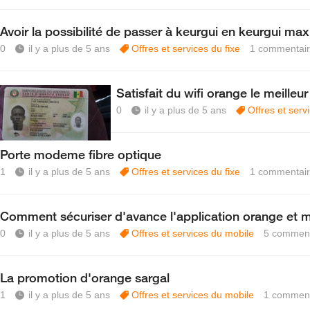
Avoir la possibilité de passer à keurgui en keurgui max
0
il y a plus de 5 ans
Offres et services du fixe
1
commentai
Satisfait du wifi orange le meilleu
0
il y a plus de 5 ans
Offres et serv
Porte modeme fibre optique
1
il y a plus de 5 ans
Offres et services du fixe
1
commentai
Comment sécuriser d'avance l'application orange et 
0
il y a plus de 5 ans
Offres et services du mobile
5
comment
La promotion d'orange sargal
1
il y a plus de 5 ans
Offres et services du mobile
1
comment