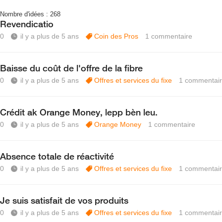
Nombre d'idées :
268
Revendicatio
0
il y a plus de 5 ans
Coin des Pros
1
commentaire
Baisse du coût de l'offre de la fibre
0
il y a plus de 5 ans
Offres et services du fixe
1
commentai
Crédit ak Orange Money, lepp bèn leu.
0
il y a plus de 5 ans
Orange Money
1
commentaire
Absence totale de réactivité
0
il y a plus de 5 ans
Offres et services du fixe
1
commentai
Je suis satisfait de vos produits
0
il y a plus de 5 ans
Offres et services du fixe
1
commentai