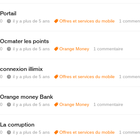
Portail
0
il y a plus de 5 ans
Offres et services du mobile
1
comment
Ocmater les points
0
il y a plus de 5 ans
Orange Money
1
commentaire
connexion illimix
0
il y a plus de 5 ans
Offres et services du mobile
1
comment
Orange money Bank
0
il y a plus de 5 ans
Orange Money
1
commentaire
La corruption
0
il y a plus de 5 ans
Offres et services du mobile
1
comment