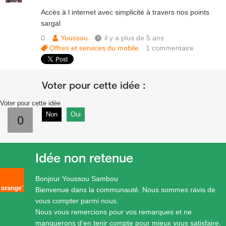
Accès à l internet avec simplicité à travers nos points
sargal
0
Youssou
il y a plus de 5 ans
Offres et services du mobile
1
commentaire
Voter pour cette idée
Non
Oui
0
Idée non retenue
Bonjour Youssou Sambou
Bienvenue dans la communauté. Nous sommes ravis de
vous compter parmi nous.
Nous vous remercions pour vos remarques et ne
manquerons d’en tenir compte pour mieux vous satisfaire.