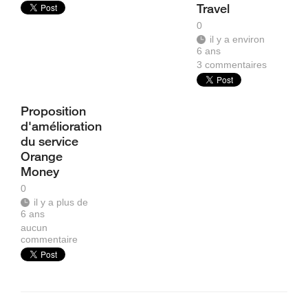
Travel
0
il y a environ
6 ans
3
commentaires
Proposition
d'amélioration
du service
Orange
Money
0
il y a plus de
6 ans
aucun
commentaire