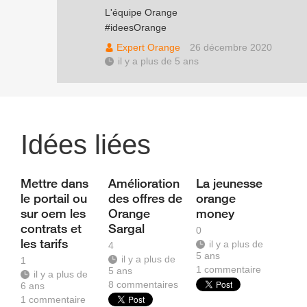
L'équipe Orange
#ideesOrange
Expert Orange
26 décembre 2020
il y a plus de 5 ans
Idées liées
Mettre dans
Amélioration
La jeunesse
le portail ou
des offres de
orange
sur oem les
Orange
money
contrats et
Sargal
0
les tarifs
il y a plus de
4
5 ans
il y a plus de
1
1
commentaire
5 ans
il y a plus de
8
commentaires
6 ans
1
commentaire