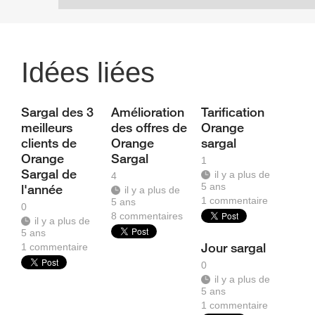
Idées liées
Sargal des 3
Amélioration
Tarification
meilleurs
des offres de
Orange
clients de
Orange
sargal
Orange
Sargal
1
Sargal de
il y a plus de
4
5 ans
l'année
il y a plus de
1
commentaire
5 ans
0
8
commentaires
il y a plus de
5 ans
Jour sargal
1
commentaire
0
il y a plus de
5 ans
1
commentaire