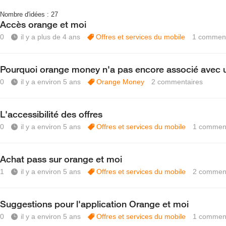
Nombre d'idées :
27
Accès orange et moi
0
il y a plus de 4 ans
Offres et services du mobile
1
comment
Pourquoi orange money n'a pas encore associé avec 
0
il y a environ 5 ans
Orange Money
2
commentaires
L'accessibilité des offres
0
il y a environ 5 ans
Offres et services du mobile
1
comment
Achat pass sur orange et moi
1
il y a environ 5 ans
Offres et services du mobile
2
comment
Suggestions pour l'application Orange et moi
0
il y a environ 5 ans
Offres et services du mobile
1
comment