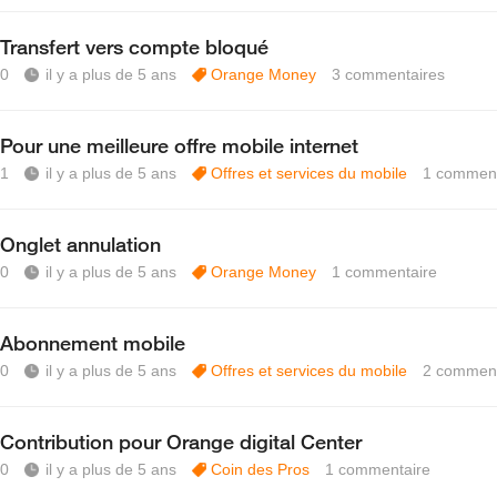
Transfert vers compte bloqué
0
il y a plus de 5 ans
Orange Money
3
commentaires
Pour une meilleure offre mobile internet
1
il y a plus de 5 ans
Offres et services du mobile
1
comment
Onglet annulation
0
il y a plus de 5 ans
Orange Money
1
commentaire
Abonnement mobile
0
il y a plus de 5 ans
Offres et services du mobile
2
comment
Contribution pour Orange digital Center
0
il y a plus de 5 ans
Coin des Pros
1
commentaire