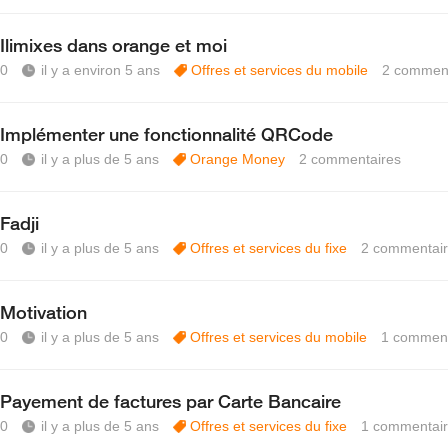
Ilimixes dans orange et moi
0
il y a environ 5 ans
Offres et services du mobile
2
comment
Implémenter une fonctionnalité QRCode
0
il y a plus de 5 ans
Orange Money
2
commentaires
Fadji
0
il y a plus de 5 ans
Offres et services du fixe
2
commentair
Motivation
0
il y a plus de 5 ans
Offres et services du mobile
1
comment
Payement de factures par Carte Bancaire
0
il y a plus de 5 ans
Offres et services du fixe
1
commentai