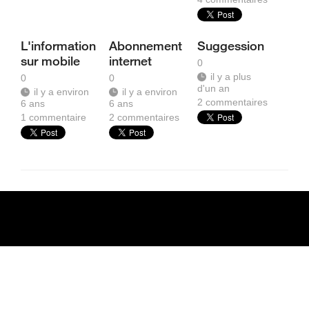
L'information
Abonnement
Suggession
sur mobile
internet
0
il y a plus
0
0
d'un an
il y a environ
il y a environ
2
commentaires
6 ans
6 ans
1
commentaire
2
commentaires