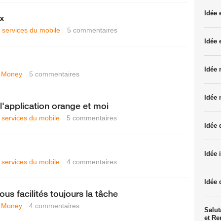
Idée
ix
t services du mobile
5
commentaires
Idée 
Idée 
 Money
5
commentaires
Idée 
'application orange et moi
t services du mobile
5
commentaires
Idée 
Idée 
t services du mobile
4
commentaires
Idée 
ous facilités toujours la tâche
 Money
4
commentaires
Salut
et R