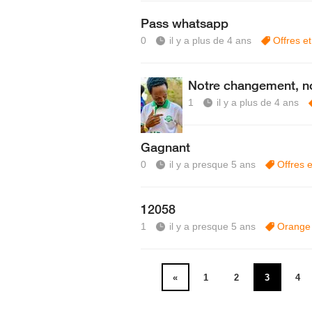
Pass whatsapp
0
il y a plus de 4 ans
Offres e
Notre changement, not
1
il y a plus de 4 ans
Gagnant
0
il y a presque 5 ans
Offres 
12058
1
il y a presque 5 ans
Orange
«
1
2
3
4