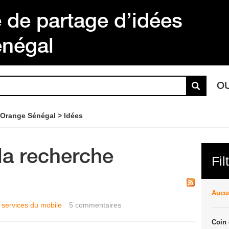
de partage d’idées
énégal
O
 Orange Sénégal
Idées
la recherche
Fil
Aucun
t services du mobile
5
commentaires
Coin 