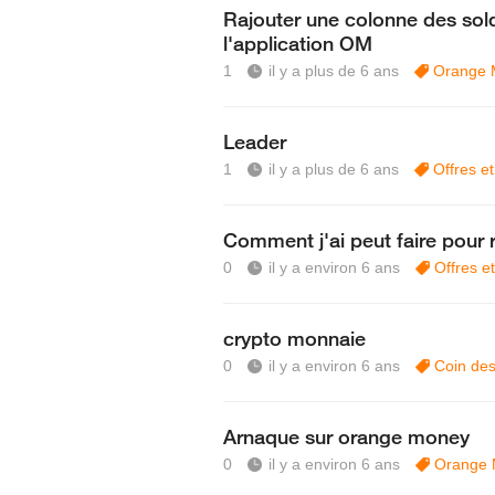
Rajouter une colonne des sol
l'application OM
1
il y a plus de 6 ans
Orange 
Leader
1
il y a plus de 6 ans
Offres e
Comment j'ai peut faire pour
0
il y a environ 6 ans
Offres e
crypto monnaie
0
il y a environ 6 ans
Coin des
Arnaque sur orange money
0
il y a environ 6 ans
Orange