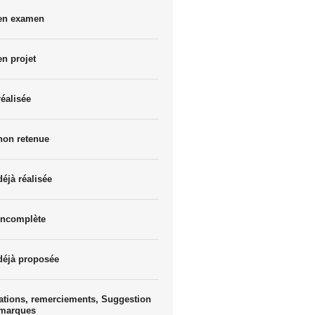
 en examen
en projet
réalisée
non retenue
déjà réalisée
incomplète
déjà proposée
ations, remerciements, Suggestion
emarques