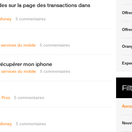
des sur la page des transactions dans
Offre
Money
5
commentaires
Offre
t services du mobile
5
commentaires
Oran
 récupérer mon iphone
Exper
t services du mobile
5
commentaires
Fil
 Pros
5
commentaires
Aucun
Nouve
 Money
5
commentaires