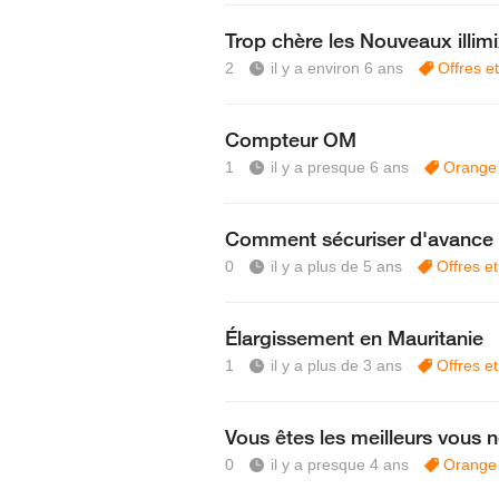
Trop chère les Nouveaux illim
2
il y a environ 6 ans
Offres e
Compteur OM
1
il y a presque 6 ans
Orange
Comment sécuriser d'avance l
0
il y a plus de 5 ans
Offres e
Élargissement en Mauritanie
1
il y a plus de 3 ans
Offres e
Vous êtes les meilleurs vous n
0
il y a presque 4 ans
Orange