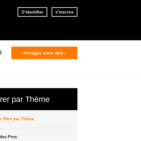
S'identifier
s'inscrire
U
Partagez votre idée !
trer par Thème
 filtre par Thème
des Pros