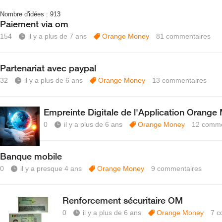
Nombre d'idées :
913
Paiement via om
154
il y a plus de 7 ans
Orange Money
81
commentaires
Partenariat avec paypal
32
il y a plus de 6 ans
Orange Money
13
commentaires
Empreinte Digitale de l'Application Orange
0
il y a plus de 6 ans
Orange Money
12
comme
Banque mobile
0
il y a presque 4 ans
Orange Money
9
commentaires
Renforcement sécuritaire OM
0
il y a plus de 6 ans
Orange Money
7
c