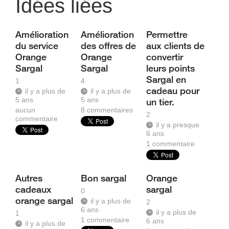
Idées liées
Amélioration
Amélioration
Permettre
du service
des offres de
aux clients de
Orange
Orange
convertir
Sargal
Sargal
leurs points
Sargal en
1
4
cadeau pour
il y a plus de
il y a plus de
5 ans
5 ans
un tier.
aucun
8
commentaires
2
commentaire
il y a presque
6 ans
1
commentaire
Autres
Bon sargal
Orange
cadeaux
sargal
0
orange sargal
il y a plus de
2
6 ans
il y a plus de
1
1
commentaire
6 ans
il y a plus de