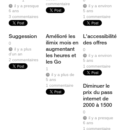
1
0
commentaire
il y a presque
il y a environ
6 ans
5 ans
3
commentaires
1
commentaire
Suggession
Amélioré les
L'accessibilité
ilimix mois en
des offres
0
augmentant
il y a plus
0
d'un an
les heures et
il y a environ
2
commentaires
5 ans
les Go
1
commentaire
1
il y a plus de
5 ans
Diminuer le
1
commentaire
prix du pass
internet de
2000 à 1500
0
il y a presque
6 ans
1
commentaire