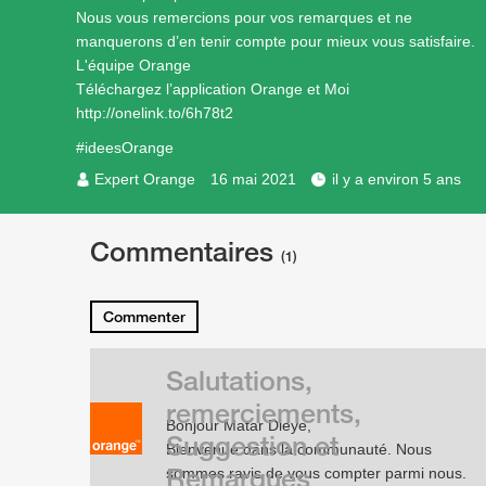
Nous vous remercions pour vos remarques et ne
manquerons d’en tenir compte pour mieux vous satisfaire.
L'équipe Orange
Téléchargez l’application Orange et Moi
http://onelink.to/6h78t2
#ideesOrange
Expert Orange
16 mai 2021
il y a environ 5 ans
Commentaires
(1)
Commenter
Salutations,
remerciements,
Bonjour Matar Dieye,
Suggestion et
Bienvenue dans la communauté. Nous
Remarques
sommes ravis de vous compter parmi nous.