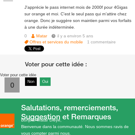
J'apprécie le pass internet mois de 2000f pour 4Gigas
sur orange et moi. C'est le seul pass qui m'attire chez
orange. Donc je suggère son maintien parmi vos forfaits
à une durée indéterminée.
0
Matar
il y a environ 5 ans
Offres et services du mobile
1
commentaire
Voter pour cette idée
Non
Oui
0
Salutations, remerciements,
Suggestion et Remarques
Bonjour Matar Dieye,
Bienvenue dans la communauté. Nous sommes ravis de
vous compter parmi nous.