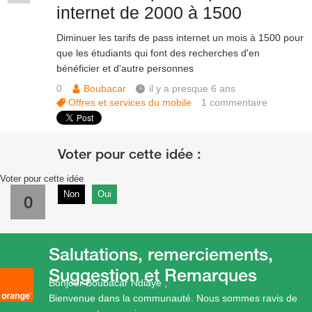
internet de 2000 à 1500
Diminuer les tarifs de pass internet un mois à 1500 pour
que les étudiants qui font des recherches d'en
bénéficier et d'autre personnes
0
Boubacar
il y a presque 6 ans
Offres et services du mobile
1
commentaire
Voter pour cette idée
Non
Oui
0
Salutations, remerciements,
Suggestion et Remarques
Bonjour Boubacar Ndiaye ,
Bienvenue dans la communauté. Nous sommes ravis de