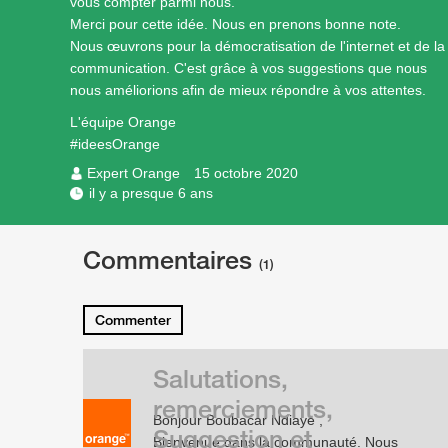
vous compter parmi nous.
Merci pour cette idée. Nous en prenons bonne note.
Nous œuvrons pour la démocratisation de l'internet et de la
communication. C'est grâce à vos suggestions que nous
nous améliorions afin de mieux répondre à vos attentes.
L'équipe Orange
#ideesOrange
Expert Orange
15 octobre 2020
il y a presque 6 ans
Commentaires
(1)
Commenter
Salutations,
remerciements,
Bonjour Boubacar Ndiaye ,
Suggestion et
Bienvenue dans la communauté. Nous