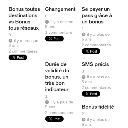
Bonus toutes
Changement
Se payer un
destinations
pass grâce à
0
vs Bonus
un bonus
il y a environ
5 ans
tous réseaux
1
1
commentaire
il y a plus de
0
6 ans
il y a presque
2
commentaires
6 ans
2
commentaires
Durée de
SMS précis
validité du
0
bonus, un
il y a plus de
5 ans
très bon
2
commentaires
indicateur
1
il y a plus de
Bonus fidélité
5 ans
2
commentaires
2
il y a plus de
6 ans