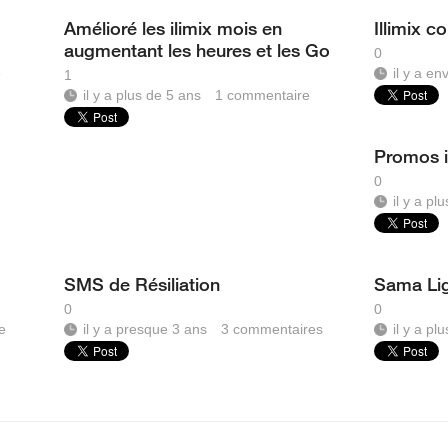
Amélioré les ilimix mois en
Illimix c
augmentant les heures et les Go
0
e
il y a en
1
il y a plus de 5 ans
1
commentaire
Promos i
0
il y a pl
SMS de Résiliation
Sama Li
0
0
e
il y a presque 3 ans
3
commentaires
il y a pl