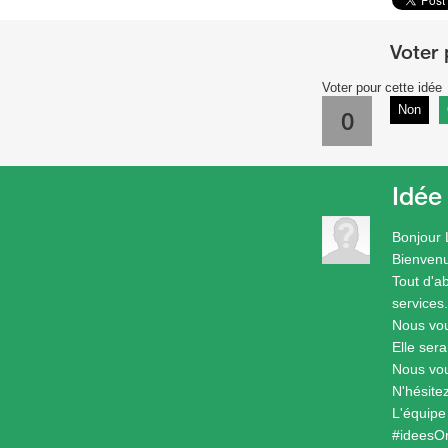
Voter pour cette idée
Non
0
Idée
Bonjour 
Bienven
Tout d'a
services.
Nous vou
Elle ser
Nous vou
N'hésite
L'équip
#ideesO