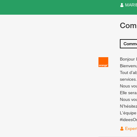
MARI
Com
Comme
Bonjour 
Bienven
Tout d'a
services.
Nous vou
Elle ser
Nous vou
N'hésite
L'équip
#ideesO
Exper