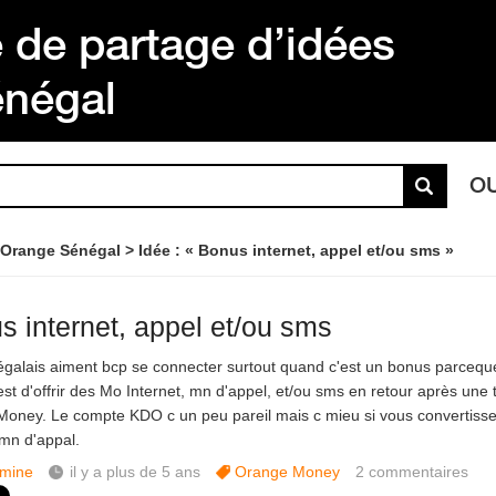
de partage d’idées
énégal
O
 Orange Sénégal
Idée : « Bonus internet, appel et/ou sms »
s internet, appel et/ou sms
galais aiment bcp se connecter surtout quand c'est un bonus parceque
est d'offrir des Mo Internet, mn d'appel, et/ou sms en retour après une 
oney. Le compte KDO c un peu pareil mais c mieu si vous convertisse
mn d'appal.
mine
il y a plus de 5 ans
Orange Money
2
commentaires