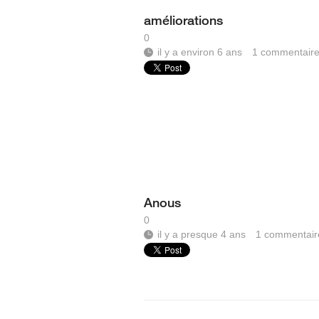
améliorations
0
il y a environ 6 ans
1
commentair
Anous
0
il y a presque 4 ans
1
commentair