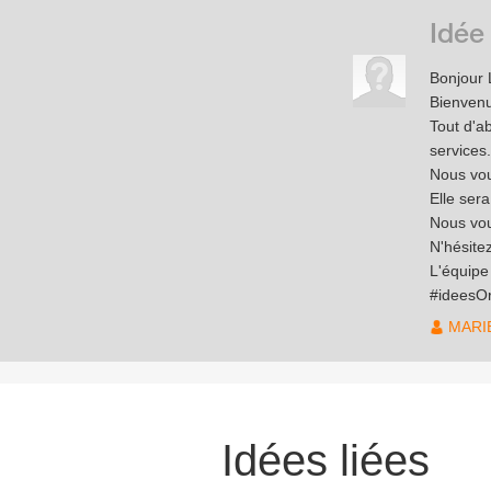
Idée
Bonjour 
Bienven
Tout d'a
services.
Nous vou
Elle ser
Nous vou
N'hésite
L'équip
#ideesO
MARI
Idées liées