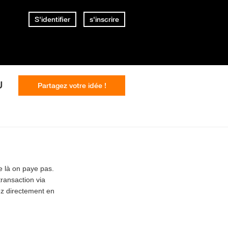
S'identifier
s'inscrire
U
Partagez votre idée !
 là on paye pas.
transaction via
z directement en