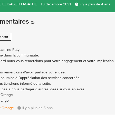
E ELISABETH AGATHE
13 décembre 2021
il y a plus de 4 ans
mentaires
(2)
nter
Lamine Faty
ue dans la communauté.
bord nous vous remercions pour votre engagement et votre implication 
s remercions d'avoir partagé votre idée.
a soumise à l'appréciation des services concernés.
s tiendrons informé de la suite.
z pas à nous partager d'autres idées si vous en avez.
e Orange
range
t Orange
il y a plus de 5 ans