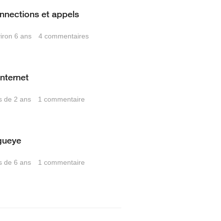
onnections et appels
viron 6 ans
4
commentaires
nternet
us de 2 ans
1
commentaire
gueye
us de 6 ans
1
commentaire