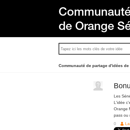
Communauté 
de Orange S
Communauté de partage d'idées de
Bonu
Les Séné
L'idée c'
Orange M
pass ou 
0
La