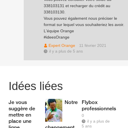
338103131 et recharger du crédit au
338103130.
Vous pouvez également nous préciser le
format sur lequel vous souhaiteriez les avoir.
L'équipe Orange
#ideesOrange
Expert Orange
11 février 2021
il y a plus de 5 ans
Idées liées
Je vous
Notre
Flybox
suggère de
professionnels
mettre en
0
place une
il y a plus de
5 ans
ligne
changement,