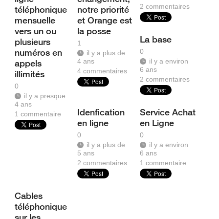
2
commentaires
téléphonique
notre priorité
mensuelle
et Orange est
vers un ou
la posse
La base
plusieurs
1
numéros en
0
il y a plus de
4 ans
il y a environ
appels
6 ans
4
commentaires
illimités
2
commentaires
0
il y a presque
4 ans
Idenfication
Service Achat
1
commentaire
en ligne
en Ligne
0
0
il y a plus de
il y a environ
5 ans
6 ans
2
commentaires
1
commentaire
Cables
téléphonique
sur les