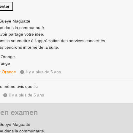
nter
 Gueye Maguatte
ue dans la communauté.
voir partagé votre idée.
ons la soumettre à l'appréciation des services concernés.
s tiendrons informé de la suite.
e Orange
range
t Orange
il y a plus de 5 ans
de même avis que liu
il y a plus de 5 ans
 en examen
 Gueye Maguatte
ue dans la communauté.