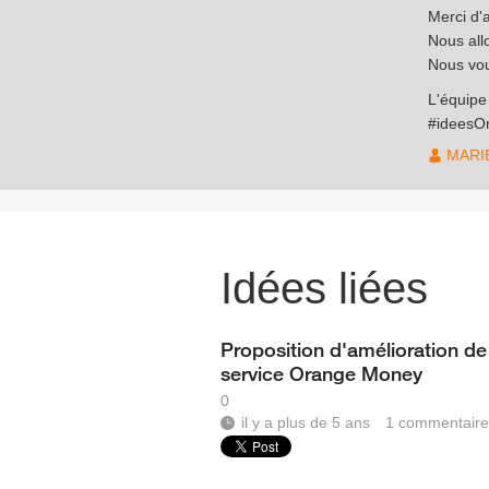
Merci d'a
Nous all
Nous vou
L'équip
#ideesO
MARI
Idées liées
Proposition d'amélioration de
service Orange Money
0
il y a plus de 5 ans
1
commentaire