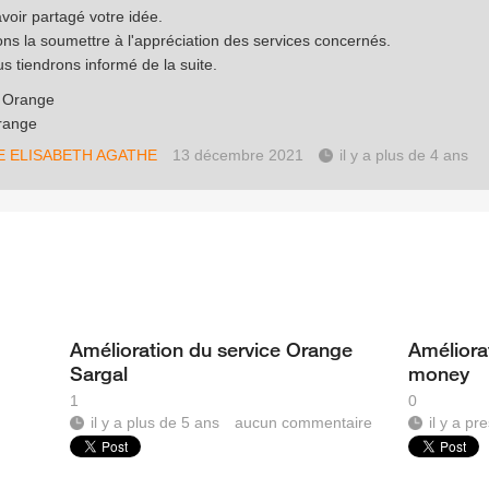
voir partagé votre idée.
ons la soumettre à l'appréciation des services concernés.
s tiendrons informé de la suite.
e Orange
range
E ELISABETH AGATHE
13 décembre 2021
il y a plus de 4 ans
Amélioration du service Orange
Améliora
Sargal
money
1
0
il y a plus de 5 ans
aucun commentaire
il y a p