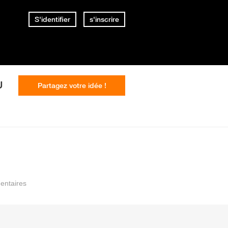
S'identifier
s'inscrire
U
Partagez votre idée !
ntaires