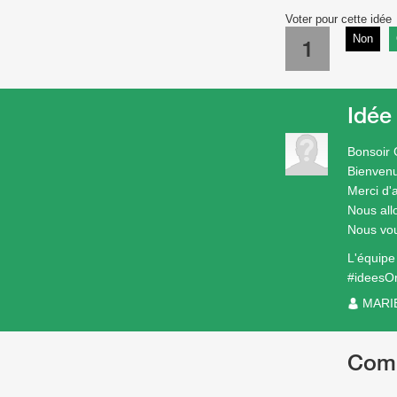
Voter pour cette idée
Non
1
Idée
Bonsoir
Bienven
Merci d'a
Nous all
Nous vou
L'équip
#ideesO
MARI
Com