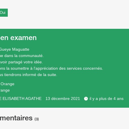
Oui
 en examen
 Gueye Maguatte
ue dans la communauté.
voir partagé votre idée.
ons la soumettre à l'appréciation des services concernés.
s tiendrons informé de la suite.
e Orange
range
E ELISABETH AGATHE
13 décembre 2021
il y a plus de 4 ans
mentaires
(3)