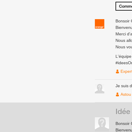
Comme
Bonsoir
Bienven
Merci d'a
Nous all
Nous vou
L'équip
#ideesO
Exper
Je suis 
Astou
Idée
Bonsoir
Bienven