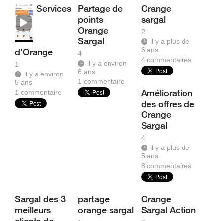
Services
Partage de
Orange
points
sargal
Orange
2
Sargal
il y a plus de
6 ans
d'Orange
4
4
commentaires
il y a environ
1
6 ans
il y a environ
1
commentaire
5 ans
Amélioration
1
commentaire
des offres de
Orange
Sargal
4
il y a plus de
5 ans
8
commentaires
Sargal des 3
partage
Orange
meilleurs
orange sargal
Sargal Action
clients de