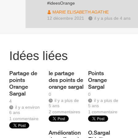
#ideesOrange
MARIE ELISABETH AGATHE
12 décembre 2021
il y a plus de 4 ans
Idées liées
Partage de
le partage
Points
points
des points de
Orange
Orange
orange sargal
Sargal
Sargal
0
0
il y a plus de
il y a plus de
4
5 ans
5 ans
il y a environ
2
commentaires
1
commentaire
6 ans
1
commentaire
Amélioration
O.Sargal