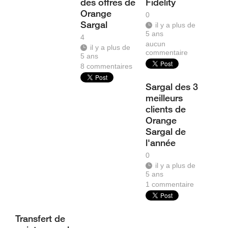
des offres de
Fidelity
Orange
0
Sargal
il y a plus de
5 ans
4
aucun
il y a plus de
commentaire
5 ans
8
commentaires
Sargal des 3
meilleurs
clients de
Orange
Sargal de
l'année
0
il y a plus de
5 ans
1
commentaire
Transfert de