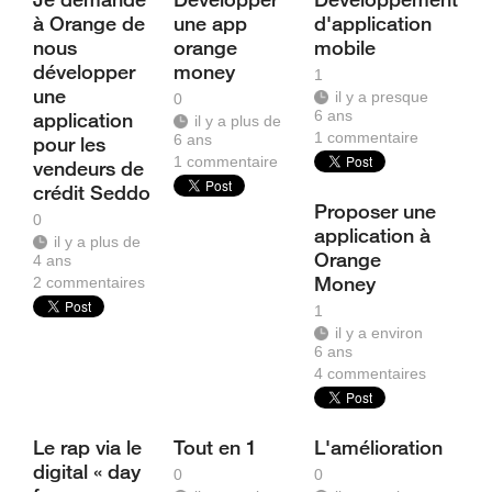
à Orange de
une app
d'application
nous
orange
mobile
développer
money
1
une
il y a presque
0
6 ans
application
il y a plus de
1
commentaire
6 ans
pour les
1
commentaire
vendeurs de
crédit Seddo
Proposer une
0
application à
il y a plus de
Orange
4 ans
Money
2
commentaires
1
il y a environ
6 ans
4
commentaires
Le rap via le
Tout en 1
L'amélioration
digital « day
0
0