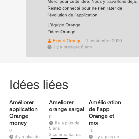
Merci pour cette idée. Nous y travaillons déjà.
Restez connecté pour ne rien rater de
l'évolution de l'application.
L'équipe Orange
#ideesOrange
Expert Orange
1 septembre 2020
il y a presque 6 ans
Idées liées
Améliorer
Ameliorer
Amélioration
application
orange sargal
de l’app
Orange
Orange et
0
money
moi
il y a plus de
5 ans
0
-1
2
commentaires
il y a plus de
il y a plus de