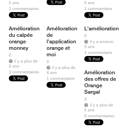
5 ans
5 ans
2
commentaires
1
commentaire
Amélioration
Amélioration
L'amélioration
du calpée
de
0
orange
l'application
il y a environ
5 ans
monney
orange et
1
commentaire
moi
0
il y a plus de
0
6 ans
il y a plus de
Amélioration
3
commentaires
4 ans
des offres de
1
commentaire
Orange
Sargal
4
il y a plus de
5 ans
8
commentaires