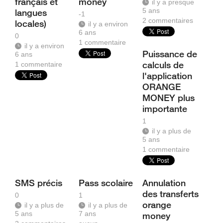
français et
money
il y a presque
5 ans
langues
-1
2
commentaires
locales)
il y a environ
6 ans
0
1
commentaire
il y a environ
Puissance de
6 ans
calculs de
1
commentaire
l'application
ORANGE
MONEY plus
importante
1
il y a plus de
5 ans
1
commentaire
SMS précis
Pass scolaire
Annulation
des transferts
0
1
orange
il y a plus de
il y a plus de
5 ans
7 ans
money