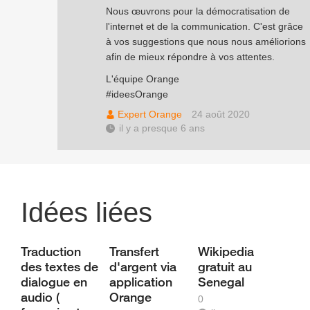
Nous œuvrons pour la démocratisation de
l'internet et de la communication. C'est grâce
à vos suggestions que nous nous améliorions
afin de mieux répondre à vos attentes.
L'équipe Orange
#ideesOrange
Expert Orange
24 août 2020
il y a presque 6 ans
Idées liées
Traduction
Transfert
Wikipedia
des textes de
d'argent via
gratuit au
dialogue en
application
Senegal
audio (
Orange
0