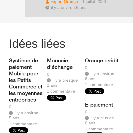
Expert Orange
1 juillet 2020
il y a environ 6 ans
Idées liées
Système de
Monnaie
Orange crédit
paiement
d'échange
0
Mobile pour
il y a environ
0
6 ans
les Petits
il y a presque
1
commentaire
2 ans
Commerce et
1
commentaire
les moyennes
entreprises
E-paiement
0
0
il y a environ
5 ans
il y a plus de
6 ans
1
commentaire
1
commentaire