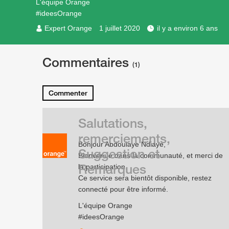
L'équipe Orange
#ideesOrange
Expert Orange
1 juillet 2020
il y a environ 6 ans
Commentaires
(1)
Commenter
Salutations,
remerciements,
Bonjour Abdoulaye Ndiaye,
Suggestion et
Bienvenue dans la communauté, et merci de
Remarques
la participation.
Ce service sera bientôt disponible, restez
connecté pour être informé.
L'équipe Orange
#ideesOrange