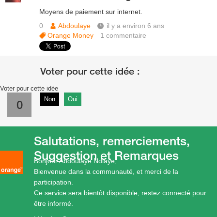
Moyens de paiement sur internet.
0
Abdoulaye
il y a environ 6 ans
Orange Money
1
commentaire
Voter pour cette idée
Non
Oui
0
Salutations, remerciements,
Suggestion et Remarques
Bonjour Abdoulaye Ndiaye,
Bienvenue dans la communauté, et merci de la
participation.
Ce service sera bientôt disponible, restez connecté pour
être informé.