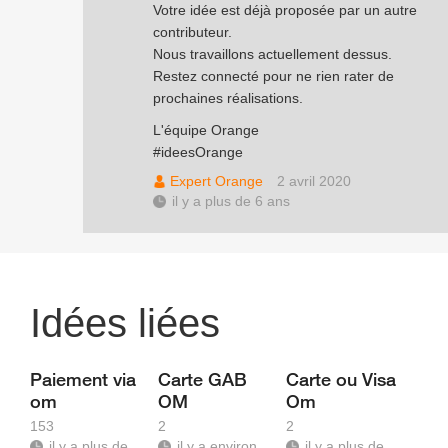
Votre idée est déjà proposée par un autre
contributeur.
Nous travaillons actuellement dessus.
Restez connecté pour ne rien rater de
prochaines réalisations.
L'équipe Orange
#ideesOrange
Expert Orange
2 avril 2020
il y a plus de 6 ans
Idées liées
Paiement via
Carte GAB
Carte ou Visa
om
OM
Om
153
2
2
il y a plus de
il y a environ
il y a plus de