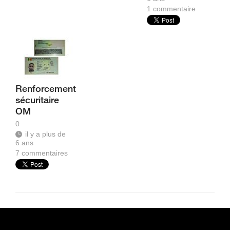
1
commentaire
Renforcement
sécuritaire
OM
0
il y a plus de
6 ans
7
commentaires