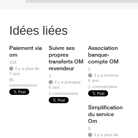
Idées liées
Paiement via
Suivre ses
Association
om
propres
banque-
transferts OM
compte OM
154
revendeur
il y a plus de
2
7 ans
il y a environ
1
81
6 ans
il y a presque
commentaires
1
commentaire
6 ans
1
commentaire
Simplification
du service
Om
0
il y a plus de