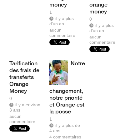
money
orange
money
1
il y a plus
0
d'un an
il y a plus
aucun
d'un an
commentaire
aucun
commentaire
Tarification
Notre
des frais de
transferts
Orange
Money
changement,
notre priorité
0
et Orange est
il y a environ
3 ans
la posse
aucun
1
commentaire
il y a plus de
4 ans
4
commentaires