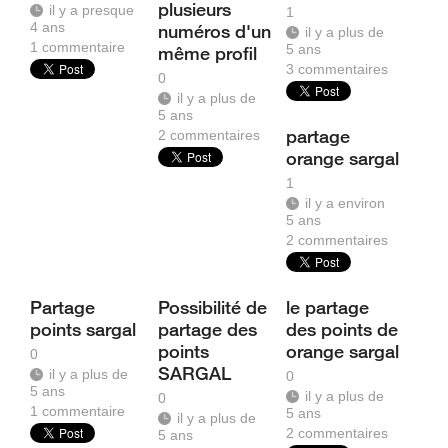
plusieurs
il y a presque
1
4 ans
numéros d'un
il y a plus de
1
commentaire
5 ans
même profil
3
commentaires
0
il y a plus de
5 ans
partage
2
commentaires
orange sargal
1
il y a environ
5 ans
2
commentaires
Partage
Possibilité de
le partage
points sargal
partage des
des points de
points
orange sargal
0
SARGAL
il y a plus de
0
5 ans
il y a plus de
0
1
commentaire
5 ans
il y a plus de
2
commentaires
5 ans