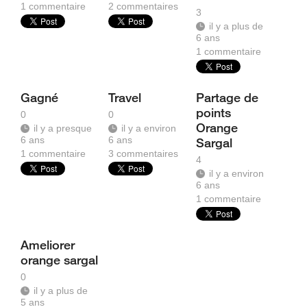
1
commentaire
2
commentaires
3
il y a plus de
6 ans
1
commentaire
Gagné
Travel
Partage de
points
0
0
Orange
il y a presque
il y a environ
6 ans
6 ans
Sargal
1
commentaire
3
commentaires
4
il y a environ
6 ans
1
commentaire
Ameliorer
orange sargal
0
il y a plus de
5 ans