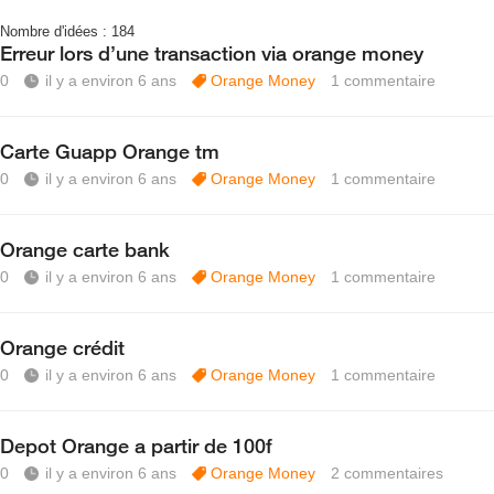
Nombre d'idées :
184
Erreur lors d’une transaction via orange money
0
il y a environ 6 ans
Orange Money
1
commentaire
Carte Guapp Orange tm
0
il y a environ 6 ans
Orange Money
1
commentaire
Orange carte bank
0
il y a environ 6 ans
Orange Money
1
commentaire
Orange crédit
0
il y a environ 6 ans
Orange Money
1
commentaire
Depot Orange a partir de 100f
0
il y a environ 6 ans
Orange Money
2
commentaires