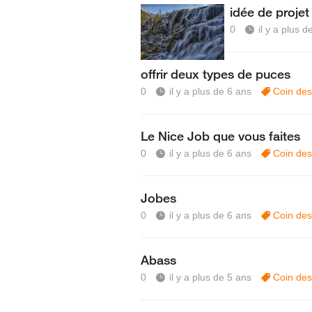
idée de projet
0
il y a plus d
offrir deux types de puces
0
il y a plus de 6 ans
Coin des
Le Nice Job que vous faites
0
il y a plus de 6 ans
Coin des
Jobes
0
il y a plus de 6 ans
Coin des
Abass
0
il y a plus de 5 ans
Coin des