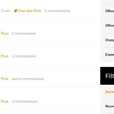
e 5 ans
Coin des Pros
2
commentaires
Offre
Offre
 Pros
1
commentaire
Oran
Exper
 Pros
1
commentaire
Fil
 Pros
aucun commentaire
Aucun
 Pros
2
commentaires
Nouve