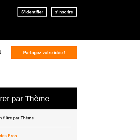
S'identifier
s'inscrire
U
Partagez votre idée !
trer par Thème
 filtre par Thème
des Pros