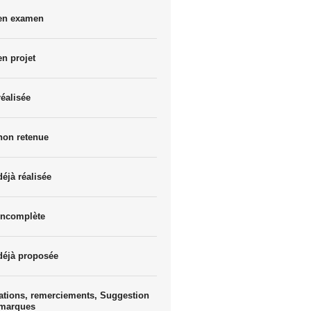
 en examen
en projet
réalisée
non retenue
déjà réalisée
incomplète
déjà proposée
ations, remerciements, Suggestion
emarques