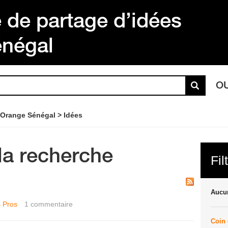
de partage d’idées
énégal
O
 Orange Sénégal
Idées
la recherche
Fil
Aucun
 Pros
1
commentaire
Coin 