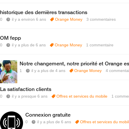
historique des dernières transactions
0
il y a environ 6 ans
Orange Money
3
commentaires
OM fepp
0
il y a plus de 6 ans
Orange Money
1
commentaire
Notre changement, notre priorité et Orange es
1
il y a plus de 4 ans
Orange Money
4
commentai
La satisfaction clients
0
il y a presque 6 ans
Offres et services du mobile
1
commen
Connexion gratuite
0
il y a plus de 6 ans
Offres et services du mobi