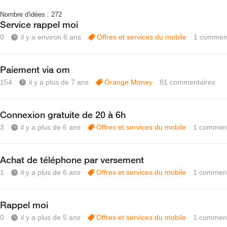
Nombre d'idées :
272
Service rappel moi
0
il y a environ 6 ans
Offres et services du mobile
1
comment
Paiement via om
154
il y a plus de 7 ans
Orange Money
81
commentaires
Connexion gratuite de 20 à 6h
3
il y a plus de 6 ans
Offres et services du mobile
1
comment
Achat de téléphone par versement
1
il y a plus de 6 ans
Offres et services du mobile
1
comment
Rappel moi
0
il y a plus de 5 ans
Offres et services du mobile
1
comment