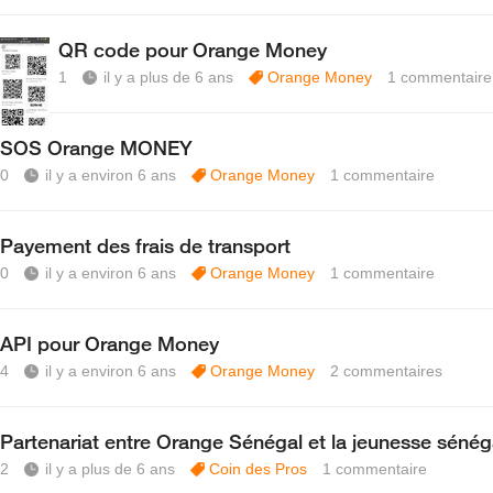
QR code pour Orange Money
1
il y a plus de 6 ans
Orange Money
1
commentaire
SOS Orange MONEY
0
il y a environ 6 ans
Orange Money
1
commentaire
Payement des frais de transport
0
il y a environ 6 ans
Orange Money
1
commentaire
API pour Orange Money
4
il y a environ 6 ans
Orange Money
2
commentaires
Partenariat entre Orange Sénégal et la jeunesse sénég
2
il y a plus de 6 ans
Coin des Pros
1
commentaire