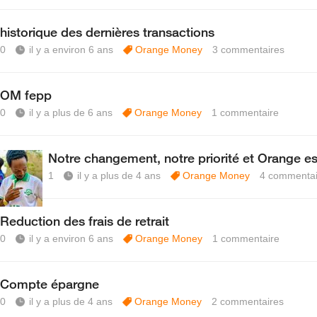
historique des dernières transactions
0
il y a environ 6 ans
Orange Money
3
commentaires
OM fepp
0
il y a plus de 6 ans
Orange Money
1
commentaire
Notre changement, notre priorité et Orange es
1
il y a plus de 4 ans
Orange Money
4
commentai
Reduction des frais de retrait
0
il y a environ 6 ans
Orange Money
1
commentaire
Compte épargne
0
il y a plus de 4 ans
Orange Money
2
commentaires