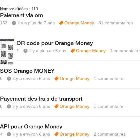
Nombre d'idées :
119
Paiement via om
153
il y a plus de 7 ans
Orange Money
81
commentaires
QR code pour Orange Money
1
il y a plus de 6 ans
Orange Money
1
commentaire
SOS Orange MONEY
0
il y a environ 6 ans
Orange Money
1
commentaire
Payement des frais de transport
0
il y a environ 6 ans
Orange Money
1
commentaire
API pour Orange Money
4
il y a environ 6 ans
Orange Money
2
commentaires