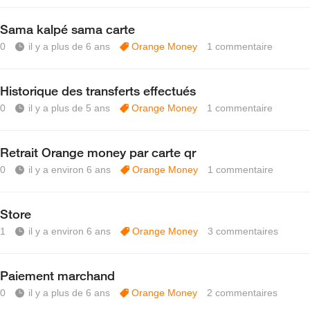
Sama kalpé sama carte
0
il y a plus de 6 ans
Orange Money
1
commentaire
Historique des transferts effectués
0
il y a plus de 5 ans
Orange Money
1
commentaire
Retrait Orange money par carte qr
0
il y a environ 6 ans
Orange Money
1
commentaire
Store
1
il y a environ 6 ans
Orange Money
3
commentaires
Paiement marchand
0
il y a plus de 6 ans
Orange Money
2
commentaires