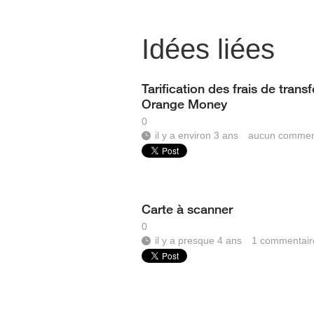
Idées liées
Tarification des frais de transf
Orange Money
0
il y a environ 3 ans
aucun commen
Carte à scanner
0
il y a presque 4 ans
1
commentair