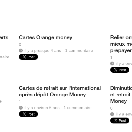
erts
Cartes Orange money
Relier o
mieux me
0
prepayer 
il y a presque 4 ans
1
commentaire
taire
1
il y a en
Cartes de retrait sur l'international
Diminutio
après dépôt Orange Money
et retrai
Money
e
1
il y a environ 6 ans
1
commentaire
0
il y a en