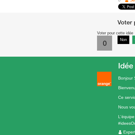
0
Se
Voter pour cette idée
Non
0
Idée
Bonjour
Bienvenu
Ce servi
Nous vou
L'équip
#ideesO
Exper