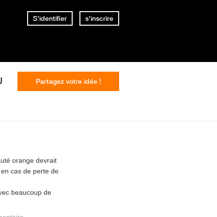
S'identifier
s'inscrire
U
Partagez votre idée !
uté orange devrait
s en cas de perte de
e avec beaucoup de