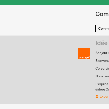
Com
Comme
Idée
Bonjour
Bienvenu
Ce servi
Nous vou
L'équip
#ideesO
Exper