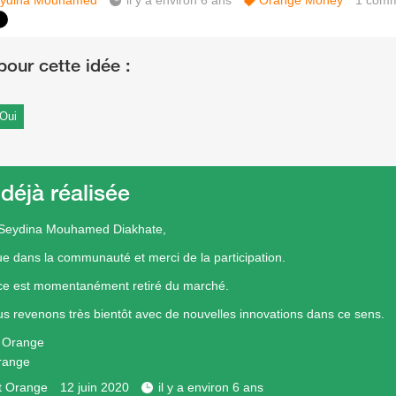
ydina Mouhamed
il y a environ 6 ans
Orange Money
1
comm
Oui
 déjà réalisée
 Seydina Mouhamed Diakhate,
e dans la communauté et merci de la participation.
ce est momentanément retiré du marché.
s revenons très bientôt avec de nouvelles innovations dans ce sens.
e Orange
range
t Orange
12 juin 2020
il y a environ 6 ans