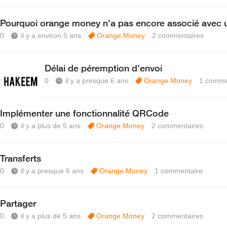
Pourquoi orange money n'a pas encore associé avec 
0
il y a environ 5 ans
Orange Money
2
commentaires
Délai de péremption d'envoi
0
il y a presque 6 ans
Orange Money
1
comme
Implémenter une fonctionnalité QRCode
0
il y a plus de 5 ans
Orange Money
2
commentaires
Transferts
0
il y a presque 6 ans
Orange Money
1
commentaire
Partager
0
il y a plus de 5 ans
Orange Money
2
commentaires