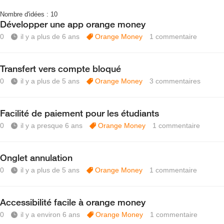
Nombre d'idées :
10
Développer une app orange money
0
il y a plus de 6 ans
Orange Money
1
commentaire
Transfert vers compte bloqué
0
il y a plus de 5 ans
Orange Money
3
commentaires
Facilité de paiement pour les étudiants
0
il y a presque 6 ans
Orange Money
1
commentaire
Onglet annulation
0
il y a plus de 5 ans
Orange Money
1
commentaire
Accessibilité facile à orange money
0
il y a environ 6 ans
Orange Money
1
commentaire